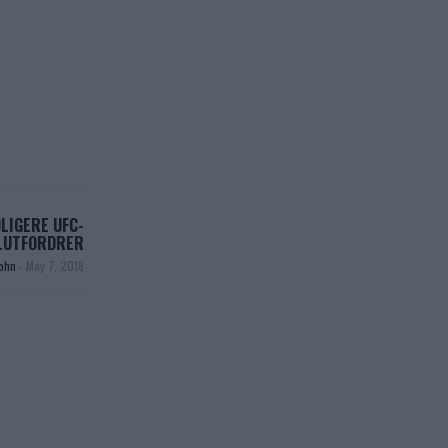
LIGERE UFC-
LUTFORDRER
ohn
-
May 7, 2018