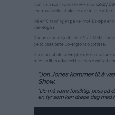
Den amerikanske weltervekteren
Colby Co
kontroversielle uttalelser og sin ville atferd.
Nå er “Chaos” igjen på vei mot å skape en
Joe Rogan
.
Rogan er som kjent vert på sitt MMA-show
de to diskuterte Covingtons oppførsel.
Blant annet ble Covingtons kommentarer o
med en liten advarsel hvis den meritterte b
“Jon Jones kommer til å væ
Show.
“Du må være forsiktig, pass på din
en fyr som kan drepe deg med he