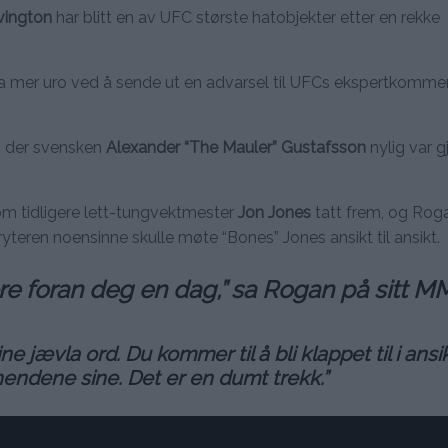
vington
har blitt en av UFC største hatobjekter etter en rekke
da mer uro ved å sende ut en advarsel til UFCs ekspertkomme
, der svensken
Alexander “The Mauler” Gustafsson
nylig var g
m tidligere lett-tungvektmester
Jon Jones
tatt frem, og Ro
ryteren noensinne skulle møte “Bones” Jones ansikt til ansikt.
re foran deg en dag,” sa Rogan på sitt M
e jævla ord. Du kommer til å bli klappet til i ansi
ndene sine. Det er en dumt trekk.”