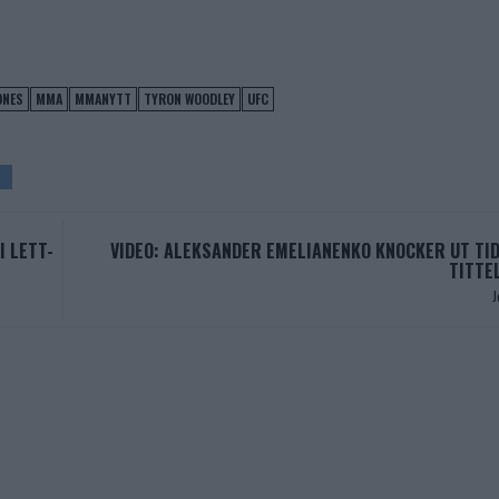
ONES
MMA
MMANYTT
TYRON WOODLEY
UFC
I LETT-
VIDEO: ALEKSANDER EMELIANENKO KNOCKER UT TID
TITTE
J