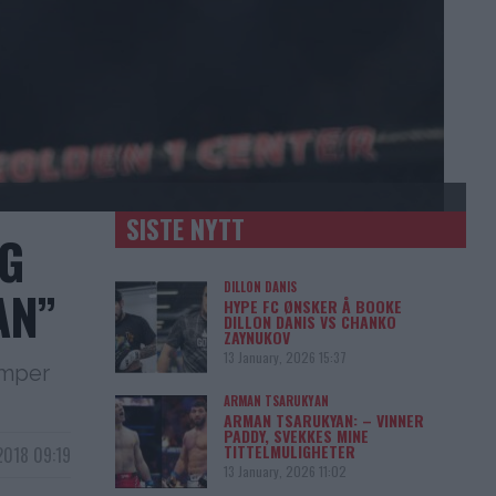
SISTE NYTT
EG
DILLON DANIS
AN”
HYPE FC ØNSKER Å BOOKE
DILLON DANIS VS CHANKO
ZAYNUKOV
13 January, 2026 15:37
emper
ARMAN TSARUKYAN
ARMAN TSARUKYAN: – VINNER
PADDY, SVEKKES MINE
TITTELMULIGHETER
2018 09:19
13 January, 2026 11:02