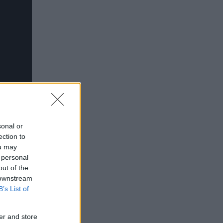
sonal or
ection to
ou may
 personal
out of the
 downstream
B’s List of
er and store