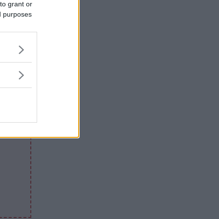
to grant or
ed purposes
”
i vi
 noe som
ikt. Jeg