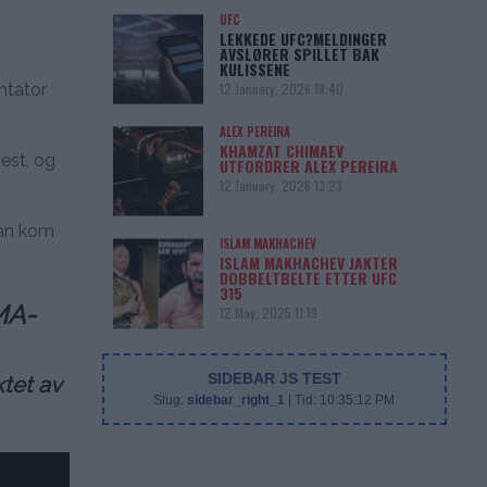
UFC
LEKKEDE UFC?MELDINGER
AVSLØRER SPILLET BAK
KULISSENE
12 January, 2026 18:40
ntator
ALEX PEREIRA
KHAMZAT CHIMAEV
jest, og
UTFORDRER ALEX PEREIRA
12 January, 2026 13:23
gan kom
ISLAM MAKHACHEV
ISLAM MAKHACHEV JAKTER
DOBBELTBELTE ETTER UFC
315
MA-
12 May, 2025 11:19
SIDEBAR JS TEST
ktet av
Slug:
sidebar_right_1
| Tid:
10:35:12 PM