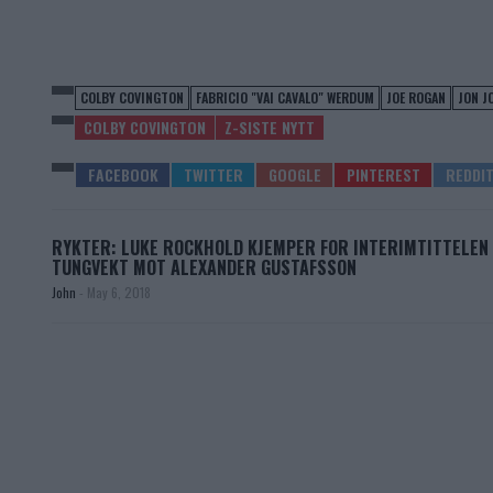
COLBY COVINGTON
FABRICIO "VAI CAVALO" WERDUM
JOE ROGAN
JON J
COLBY COVINGTON
Z-SISTE NYTT
RYKTER: LUKE ROCKHOLD KJEMPER FOR INTERIMTITTELEN 
TUNGVEKT MOT ALEXANDER GUSTAFSSON
John
-
May 6, 2018