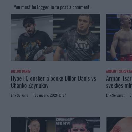
You must be
logged in
to post a comment.
DILLON DANIS
ARMAN TSARUKY
Hype FC ønsker å booke Dillon Danis vs
Arman Tsaru
Chanko Zaynukov
svekkes min
Erik Solvang
13 January, 2026 15:37
Erik Solvang
13