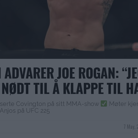
 ADVARER JOE ROGAN: “J
 NØDT TIL Å KLAPPE TIL H
iserte Covington på sitt MMA-show
Møter kj
 Anjos på UFC 225
7 May, 