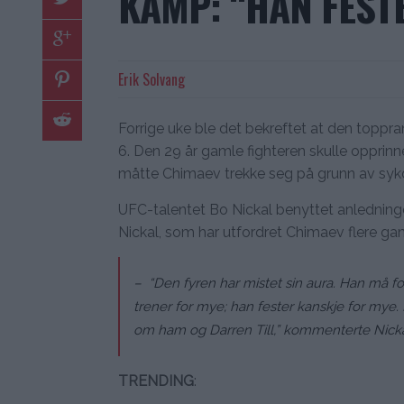
KAMP: “HAN FEST
Erik Solvang
Forrige uke ble det bekreftet at den topp
6. Den 29 år gamle fighteren skulle opprin
måtte Chimaev trekke seg på grunn av sykd
UFC-talentet Bo Nickal benyttet anledningen
Nickal, som har utfordret Chimaev flere gange
– “Den fyren har mistet sin aura. Han må fort
trener for mye; han fester kanskje for mye. 
om ham og Darren Till,” kommenterte Nicka
TRENDING
: