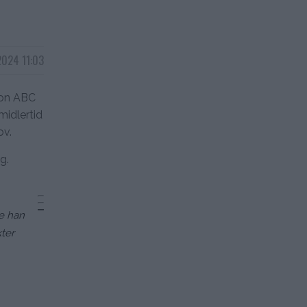
2024 11:03
 on ABC
midlertid
ov.
g.
ke han
kter