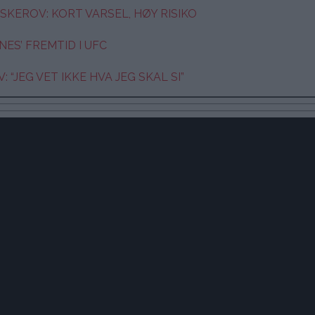
SKEROV: KORT VARSEL, HØY RISIKO
S’ FREMTID I UFC
“JEG VET IKKE HVA JEG SKAL SI”