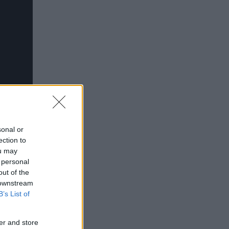
sonal or
ection to
ou may
 personal
out of the
 downstream
B’s List of
er and store