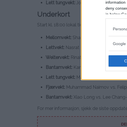
Lett tungvekt:
Johnny Walker vs. Volk
information 
deny consent
Underkort
in below Go
Start kl. 18:00 lokal tid lørdag 22. juni – Ti
Persona
Mellomvekt:
Sharabutdin Magomedov vs
Google 
Lettvekt:
Nasrat Haqparast vs. Jared 
Weltervekt:
Rinat Fakhretdinov vs. Nic
Bantamvekt:
Kang Kyung-ho vs. Muin 
Lett tungvekt:
Magomed Gadzhiyasulov 
Fjærvekt:
Muhammad Naimov vs. Felip
Bantamvekt:
Xiao Long vs. Lee Chang
For mer informasjon, sjekk de siste oppda
DE