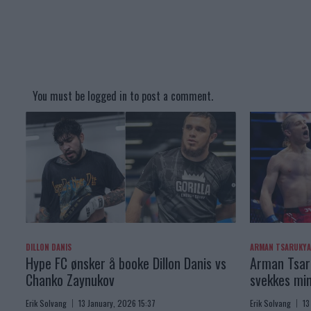
You must be
logged in
to post a comment.
DILLON DANIS
ARMAN TSARUKY
Hype FC ønsker å booke Dillon Danis vs
Arman Tsaru
Chanko Zaynukov
svekkes min
Erik Solvang
13 January, 2026 15:37
Erik Solvang
13