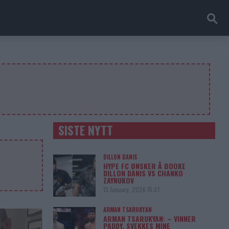
SISTE NYTT
DILLON DANIS
HYPE FC ØNSKER Å BOOKE
DILLON DANIS VS CHANKO
ZAYNUKOV
13 January, 2026 15:37
ARMAN TSARUKYAN
ARMAN TSARUKYAN: – VINNER
PADDY, SVEKKES MINE