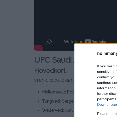
no.mmany
UFC Saudi Arabia uten
If you wish 
Hovedkort
sensitive in
confirm you
Start kl. 21:00 lokal tid lørdag 22. juni – Til
continue se
information 
Mellomvekt:
Robert Whittaker vs. Ikram
further disc
participants
Tungvekt:
Sergei Pavlovich vs. Alexand
Downstream 
Weltervekt:
Kelvin Gastelum vs. Daniel
Please note