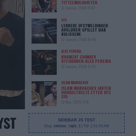
TITTELMULIGHETER
13 January, 2026 11:02
UFC
LEKKEDE UFC?MELDINGER
AVSLØRER SPILLET BAK
KULISSENE
12 January, 2026 18:40
ALEX PEREIRA
KHAMZAT CHIMAEV
UTFORDRER ALEX PEREIRA
12 January, 2026 13:23
ISLAM MAKHACHEV
ISLAM MAKHACHEV JAKTER
DOBBELTBELTE ETTER UFC
315
12 May, 2025 11:19
YST
SIDEBAR JS TEST
Slug:
sidebar_right_1
| Tid:
1:51:43 AM