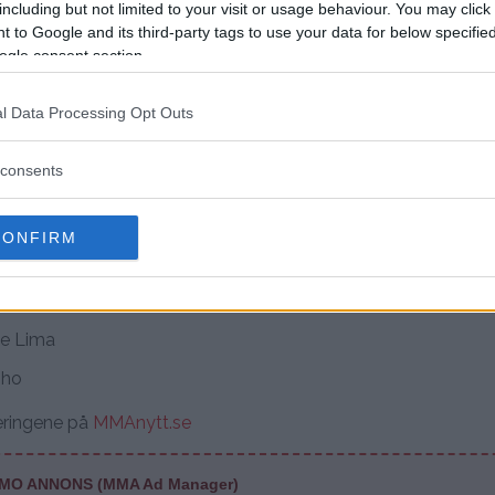
an Oezdemir
including but not limited to your visit or usage behaviour. You may click 
 to Google and its third-party tags to use your data for below specifi
ogle consent section.
lgjengelig på UFC Fight Pass
l Data Processing Opt Outs
. Joilton Lutterbach
consents
Gordon
olas Dalby
CONFIRM
Gafurov
vs. Brendson Ribeiro
e Lima
-ho
teringene på
MMAnytt.se
MO ANNONS (MMA Ad Manager)