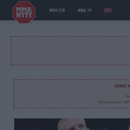
NYHETER
MMA TV
NOR
DEMO A
Sl
Byt denna kod i WP