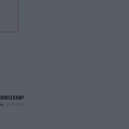
I BOKSEKAMP
ang
-
Jun 19, 2024