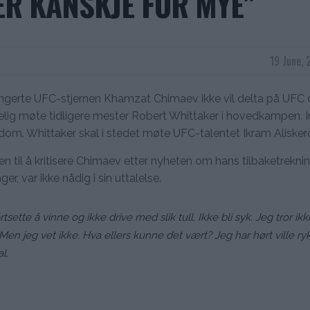
ER KANSKJE FOR MYE”
19 June, 
rangerte UFC-stjernen Khamzat Chimaev ikke vil delta på UFC
nelig møte tidligere mester Robert Whittaker i hovedkampen. I
om. Whittaker skal i stedet møte UFC-talentet Ikram Alisker
 til å kritisere Chimaev etter nyheten om hans tilbaketreknin
r, var ikke nådig i sin uttalelse.
sette å vinne og ikke drive med slik tull. Ikke bli syk. Jeg tror ik
Men jeg vet ikke. Hva ellers kunne det vært? Jeg har hørt ville ry
l.