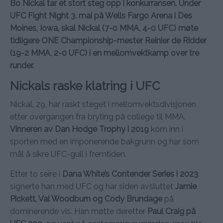
Bo Nickal tar et stort steg opp i konkurransen. Under
UFC Fight Night 3. mai på Wells Fargo Arena i Des
Moines, Iowa, skal Nickal (7-0 MMA, 4-0 UFC) møte
tidligere ONE Championship-mester Reinier de Ridder
(19-2 MMA, 2-0 UFC) i en mellomvektkamp over tre
runder.
Nickals raske klatring i UFC
Nickal, 29, har raskt steget i mellomvektsdivisjonen
etter overgangen fra bryting på college til MMA.
Vinneren av Dan Hodge Trophy i 2019
kom inn i
sporten med en imponerende bakgrunn og har som
mål å sikre UFC-gull i fremtiden.
Etter to seire i
Dana White’s Contender Series i 2023
,
signerte han med UFC og har siden avsluttet
Jamie
Pickett, Val Woodburn og Cody Brundage
på
dominerende vis. Han møtte deretter
Paul Craig på