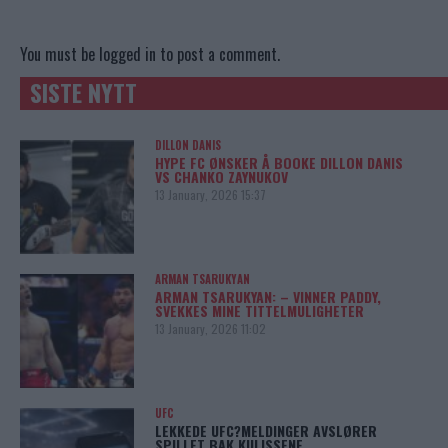
You must be
logged in
to post a comment.
SISTE NYTT
DILLON DANIS
HYPE FC ØNSKER Å BOOKE DILLON DANIS
VS CHANKO ZAYNUKOV
13 January, 2026 15:37
ARMAN TSARUKYAN
ARMAN TSARUKYAN: – VINNER PADDY,
SVEKKES MINE TITTELMULIGHETER
13 January, 2026 11:02
UFC
LEKKEDE UFC?MELDINGER AVSLØRER
SPILLET BAK KULISSENE