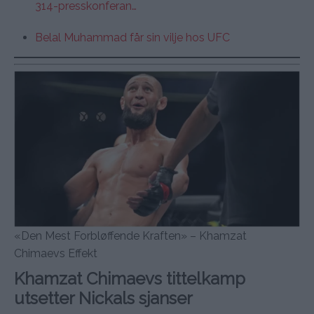
314-presskonferan…
Belal Muhammad får sin vilje hos UFC
«Den Mest Forbløffende Kraften» – Khamzat
Chimaevs Effekt
Khamzat Chimaevs tittelkamp
utsetter Nickals sjanser