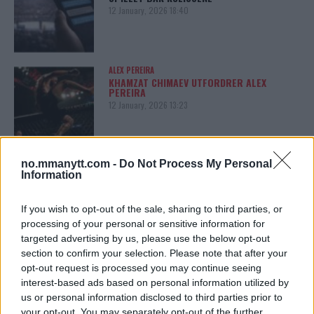
12 January, 2026 18:40
ALEX PEREIRA
KHAMZAT CHIMAEV UTFORDRER ALEX
PEREIRA
12 January, 2026 13:23
no.mmanytt.com -
Do Not Process My Personal
ISLAM MAKHACHEV
ISLAM MAKHACHEV JAKTER
Information
DOBBELTBELTE ETTER UFC 315
12 May, 2025 11:19
If you wish to opt-out of the sale, sharing to third parties, or
processing of your personal or sensitive information for
targeted advertising by us, please use the below opt-out
section to confirm your selection. Please note that after your
opt-out request is processed you may continue seeing
SIDEBAR JS TEST
interest-based ads based on personal information utilized by
Slug:
sidebar_right_1
| Tid:
10:10:57 AM
us or personal information disclosed to third parties prior to
your opt-out. You may separately opt-out of the further