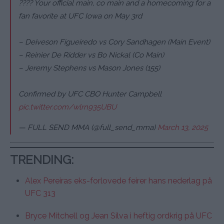
???? Your official main, co main and a homecoming for a
fan favorite at UFC Iowa on May 3rd
– Deiveson Figueiredo vs Cory Sandhagen (Main Event)
– Reinier De Ridder vs Bo Nickal (Co Main)
– Jeremy Stephens vs Mason Jones (155)
Confirmed by UFC CBO Hunter Campbell
pic.twitter.com/wlrn935UBU
— FULL SEND MMA (@full_send_mma)
March 13, 2025
TRENDING
:
Alex Pereiras eks-forlovede feirer hans nederlag på
UFC 313
Bryce Mitchell og Jean Silva i heftig ordkrig på UFC