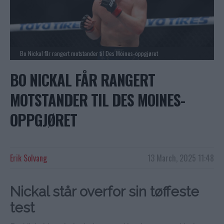
Bo Nickal får rangert motstander til Des Moines-oppgjøret
BO NICKAL FÅR RANGERT
MOTSTANDER TIL DES MOINES-
OPPGJØRET
Erik Solvang
13 March, 2025 11:48
Nickal står overfor sin tøffeste
test