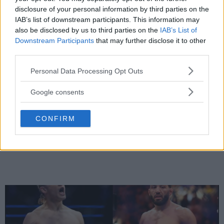
disclosure of your personal information by third parties on the
IAB’s list of downstream participants. This information may
also be disclosed by us to third parties on the
IAB’s List of
Downstream Participants
that may further disclose it to other
third parties.
Please note that this website/app uses one or more Google
Personal Data Processing Opt Outs
services and may gather and store information including but
not limited to your visit or usage behaviour. You may click to
Google consents
DILLON DANIS
grant or deny consent to Google and its third-party tags to
Hype FC ønsker å booke Dillon Danis vs Chanko Zaynukov
use your data for below specified purposes in below Google
CONFIRM
consent section.
Erik Solvang
13 January, 2026 15:37