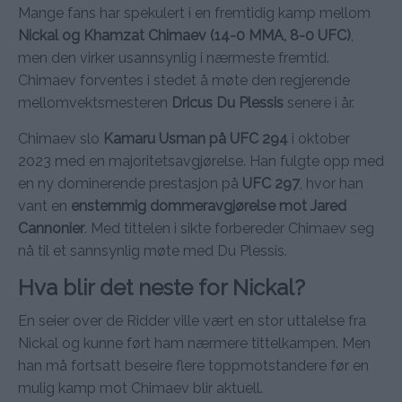
Mange fans har spekulert i en fremtidig kamp mellom
Nickal og Khamzat Chimaev (14-0 MMA, 8-0 UFC)
,
men den virker usannsynlig i nærmeste fremtid.
Chimaev forventes i stedet å møte den regjerende
mellomvektsmesteren
Dricus Du Plessis
senere i år.
Chimaev slo
Kamaru Usman på UFC 294
i oktober
2023 med en majoritetsavgjørelse. Han fulgte opp med
en ny dominerende prestasjon på
UFC 297
, hvor han
vant en
enstemmig dommeravgjørelse mot Jared
Cannonier
. Med tittelen i sikte forbereder Chimaev seg
nå til et sannsynlig møte med Du Plessis.
Hva blir det neste for Nickal?
En seier over de Ridder ville vært en stor uttalelse fra
Nickal og kunne ført ham nærmere tittelkampen. Men
han må fortsatt beseire flere toppmotstandere før en
mulig kamp mot Chimaev blir aktuell.