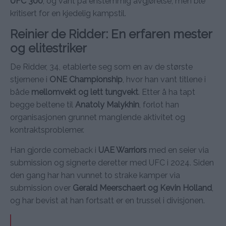
UFC 300
, og vant på enstemmig avgjørelse, men ble
kritisert for en kjedelig kampstil.
Reinier de Ridder: En erfaren mester
og elitestriker
De Ridder, 34, etablerte seg som en av de største
stjernene i
ONE Championship
, hvor han vant titlene i
både
mellomvekt og lett tungvekt
. Etter å ha tapt
begge beltene til
Anatoly Malykhin
, forlot han
organisasjonen grunnet manglende aktivitet og
kontraktsproblemer.
Han gjorde comeback i
UAE Warriors
med en seier via
submission og signerte deretter med UFC i 2024. Siden
den gang har han vunnet to strake kamper via
submission over
Gerald Meerschaert og Kevin Holland
,
og har bevist at han fortsatt er en trussel i divisjonen.