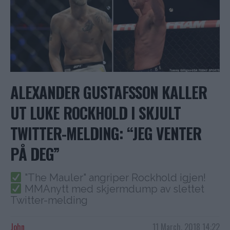
ALEXANDER GUSTAFSSON KALLER
UT LUKE ROCKHOLD I SKJULT
TWITTER-MELDING: “JEG VENTER
PÅ DEG”
"The Mauler" angriper Rockhold igjen!
MMAnytt med skjermdump av slettet
Twitter-melding
John
11 March, 2018 14:22