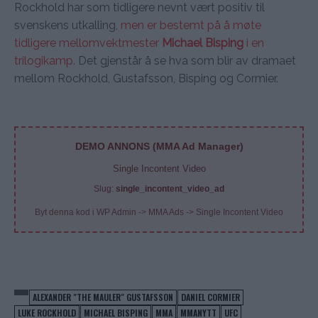
Rockhold har som tidligere nevnt vært positiv til
svenskens utkalling,
men er bestemt på å møte
tidligere mellomvektmester
Michael Bisping
i en
trilogikamp
. Det gjenstår å se hva som blir av dramaet
mellom Rockhold, Gustafsson, Bisping og Cormier.
DEMO ANNONS (MMA Ad Manager)
Single Incontent Video
Slug:
single_incontent_video_ad
Byt denna kod i WP Admin -> MMA Ads -> Single Incontent Video
ALEXANDER "THE MAULER" GUSTAFSSON
DANIEL CORMIER
LUKE ROCKHOLD
MICHAEL BISPING
MMA
MMANYTT
UFC