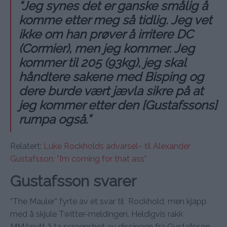
“Jeg synes det er ganske smålig å
komme etter meg så tidlig. Jeg vet
ikke om han prøver å irritere DC
(Cormier), men jeg kommer. Jeg
kommer til 205 (93kg), jeg skal
håndtere sakene med Bisping og
dere burde vært jævla sikre på at
jeg kommer etter den [Gustafssons]
rumpa også.”
Relatert:
Luke Rockholds advarsel– til Alexander
Gustafsson: ”I’m coming for that ass”
Gustafsson svarer
“The Mauler” fyrte av et svar til Rockhold, men kjapp
med å skjule Twitter-meldingen. Heldigvis rakk
MMAnytt å ta screenshot av dissingen fra Gustafsson