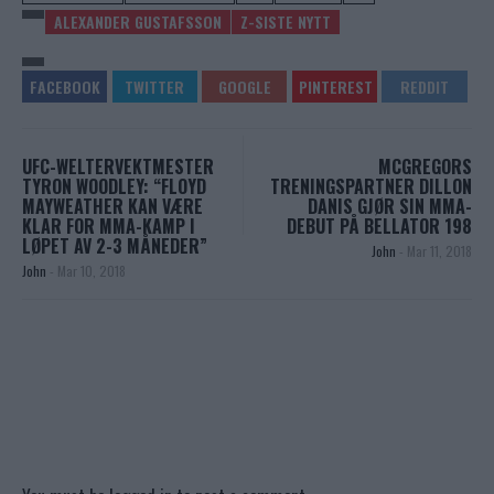
ALEXANDER GUSTAFSSON
Z-SISTE NYTT
UFC-WELTERVEKTMESTER
MCGREGORS
TYRON WOODLEY: “FLOYD
TRENINGSPARTNER DILLON
MAYWEATHER KAN VÆRE
DANIS GJØR SIN MMA-
KLAR FOR MMA-KAMP I
DEBUT PÅ BELLATOR 198
LØPET AV 2-3 MÅNEDER”
John
-
Mar 11, 2018
John
-
Mar 10, 2018