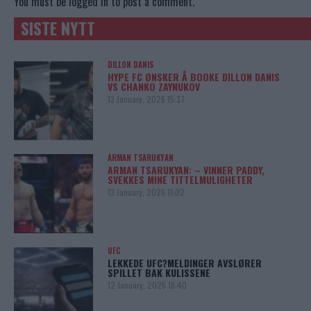
You must be
logged in
to post a comment.
SISTE NYTT
DILLON DANIS
HYPE FC ØNSKER Å BOOKE DILLON DANIS
VS CHANKO ZAYNUKOV
13 January, 2026 15:37
ARMAN TSARUKYAN
ARMAN TSARUKYAN: – VINNER PADDY,
SVEKKES MINE TITTELMULIGHETER
13 January, 2026 11:02
UFC
LEKKEDE UFC?MELDINGER AVSLØRER
SPILLET BAK KULISSENE
12 January, 2026 18:40