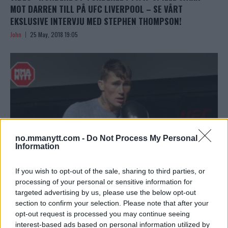
MOT DARREN TILL PÅ UFC LIVERPOOL – SE VÅRT
EKSLUSIVE INTERVJU MED STEPHEN THOMPSON!
John
25 May, 2018 19:05
no.mmanytt.com -
Do Not Process My Personal
Information
If you wish to opt-out of the sale, sharing to third parties, or
processing of your personal or sensitive information for
targeted advertising by us, please use the below opt-out
EKSKLUSIVT INTERVJU: UBESEIREDE SUPERTALENTET
section to confirm your selection. Please note that after your
DARREN TILL MENER HAN ER “STERKERE OG SMARTERE”
opt-out request is processed you may continue seeing
MEN FORVENTER KAOS MOT ‘WONDERBOY’ PÅ UFC FIGHT
interest-based ads based on personal information utilized by