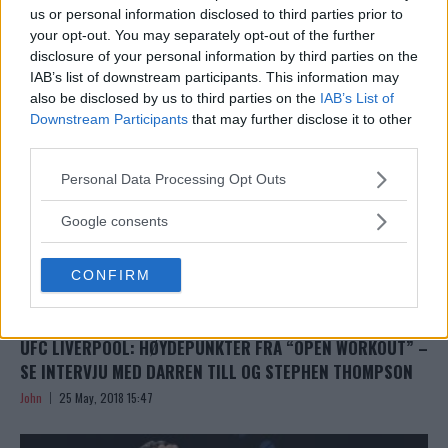
NIGHT 130
us or personal information disclosed to third parties prior to
John
25 May, 2018 16:53
your opt-out. You may separately opt-out of the further
disclosure of your personal information by third parties on the
IAB’s list of downstream participants. This information may
also be disclosed by us to third parties on the
IAB’s List of
Downstream Participants
that may further disclose it to other
third parties.
Please note that this website/app uses one or more Google
Personal Data Processing Opt Outs
services and may gather and store information including but
not limited to your visit or usage behaviour. You may click to
Google consents
grant or deny consent to Google and its third-party tags to
use your data for below specified purposes in below Google
CONFIRM
consent section.
UFC LIVERPOOL: HØYDEPUNKTER FRA “OPEN WORKOUT” –
SE INTERVJU MED DARREN TILL OG STEPHEN THOMPSON
John
25 May, 2018 15:47