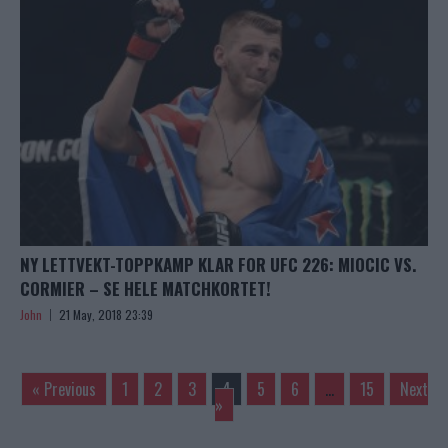
NY LETTVEKT-TOPPKAMP KLAR FOR UFC 226: MIOCIC VS.
CORMIER – SE HELE MATCHKORTET!
John
21 May, 2018 23:39
« Previous
1
2
3
4
5
6
…
15
Next
»