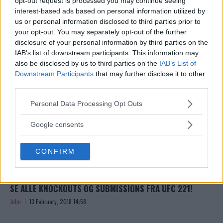
opt-out request is processed you may continue seeing
UFC 225-KORTET FASTSATT – CM PUNK PÅ HOVEDKORTET,
interest-based ads based on personal information utilized by
TRE TIDLIGERE UFC-MESTERE PÅ UNDERKORTET
us or personal information disclosed to third parties prior to
John
15 May, 2018 16:54
your opt-out. You may separately opt-out of the further
disclosure of your personal information by third parties on the
IAB’s list of downstream participants. This information may
also be disclosed by us to third parties on the
IAB’s List of
Downstream Participants
that may further disclose it to other
third parties.
Please note that this website/app uses one or more Google
Personal Data Processing Opt Outs
services and may gather and store information including but
not limited to your visit or usage behaviour. You may click to
Google consents
grant or deny consent to Google and its third-party tags to
use your data for below specified purposes in below Google
CONFIRM
consent section.
SE ALLE KNOCKOUTS OG SUBMISSIONS FRA UFC 221!
John
13 February, 2018 14:58