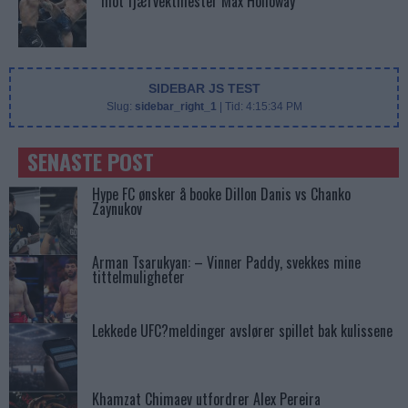
mot fjærvektmester Max Holloway
SIDEBAR JS TEST
Slug:
sidebar_right_1
| Tid:
4:15:34 PM
SENASTE POST
Hype FC ønsker å booke Dillon Danis vs Chanko
Zaynukov
Arman Tsarukyan: – Vinner Paddy, svekkes mine
tittelmuligheter
Lekkede UFC?meldinger avslører spillet bak kulissene
Khamzat Chimaev utfordrer Alex Pereira