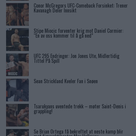
Conor McGregors UFC-Comeback Forsinket: Trener
Kavanagh Deler Innsikt
Stipe Miocic forventer krig mot Daniel Cormier:
“En av oss kommer til å gå ned”
UFC 295 Endringer: Jon Jones Ute, Midlertidig
Tittel På Spill
Sean Strickland Kveler Fan i Snøen
Tsarukyans uventede trekk – møter Saint-Denis i
grappling!
Se Brian Ortega få bekreftet at neste kamp blir