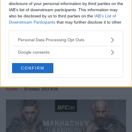
disclosure of your personal information by third parties on the
IAB’s list of downstream participants. This information may
also be disclosed by us to third parties on the
IAB’s List of
Downstream Participants
that may further disclose it to other
third parties.
Please note that this website/app uses one or more Google
Personal Data Processing Opt Outs
services and may gather and store information including but
not limited to your visit or usage behaviour. You may click to
Google consents
grant or deny consent to Google and its third-party tags to
use your data for below specified purposes in below Google
VIDEO – EPISK KONFRONTASJON: KAMARU USMAN VS.
CONFIRM
consent section.
KHAMZAT CHIMAEV SISTE MØTE FØR TITTELKAMPEN I UFC
294
Redaktor
20 October, 2023 16:08