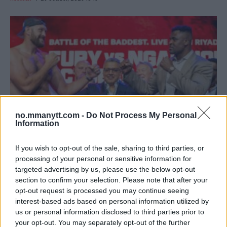
no.mmanytt.com -
Do Not Process My Personal
Information
If you wish to opt-out of the sale, sharing to third parties, or
FRANCIS NGANNOU MOT TYSON FURY: TITENES
processing of your personal or sensitive information for
SAMMENSTØT
targeted advertising by us, please use the below opt-out
section to confirm your selection. Please note that after your
Redaktor
28 October, 2023 10:37
opt-out request is processed you may continue seeing
interest-based ads based on personal information utilized by
us or personal information disclosed to third parties prior to
your opt-out. You may separately opt-out of the further