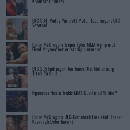
Khamzat Chimaev
UFC 304: Paddy Pimblett Møter Topprangert UFC-
Veteran!
Conor McGregors trener føler MMA-kamp mot
Floyd Mayweather er ‘stadig nærmere’
UFC 295 Endringer: Jon Jones Ute, Midlertidig
Tittel På Spill
Ngannous Neste Trekk: MMA Duell med Wilder?
Conor McGregors UFC-Comeback Forsinket: Trener
Kavanagh Deler Innsikt