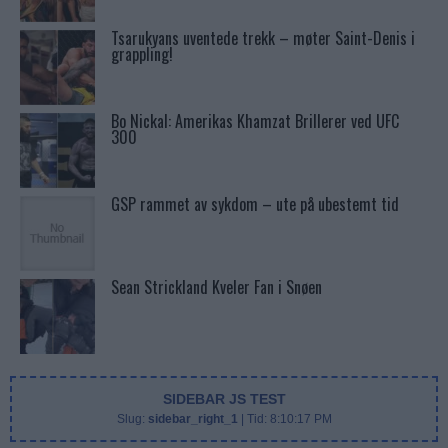
Tsarukyans uventede trekk – møter Saint-Denis i
grappling!
Bo Nickal: Amerikas Khamzat Brillerer ved UFC
300
GSP rammet av sykdom – ute på ubestemt tid
Sean Strickland Kveler Fan i Snøen
SIDEBAR JS TEST
Slug:
sidebar_right_1
| Tid:
8:10:17 PM